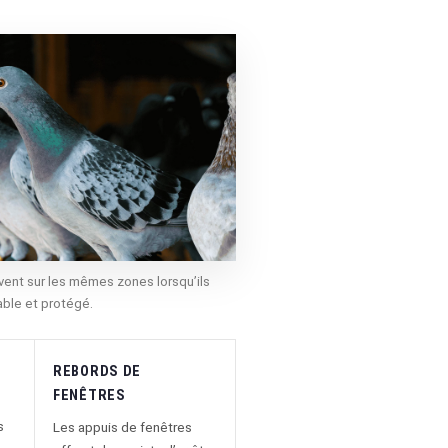
ent sur les mêmes zones lorsqu’ils
able et protégé.
REBORDS DE
FENÊTRES
s
Les appuis de fenêtres