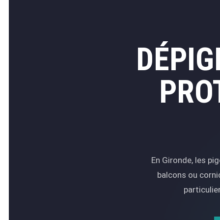
DÉPI
PRO
En Gironde, les pi
balcons ou corni
particuli