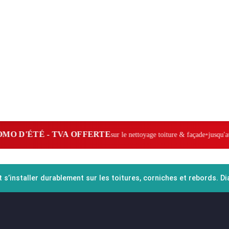
ÉTÉ - TVA OFFERTE
•
sur le nettoyage toiture & façade
jusqu'au 31 aoû
 s’installer durablement sur les toitures, corniches et rebords. D