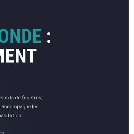
RONDE
:
MENT
ebords de fenêtres,
ts accompagne les
abitation.