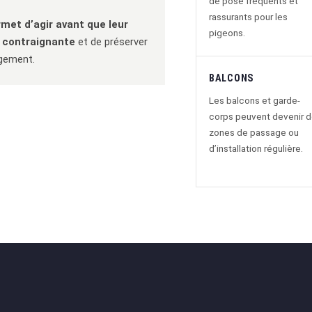
de pose fréquents et
rassurants pour les
et d’agir avant que leur
pigeons.
s contraignante
et de préserver
ogement.
BALCONS
Les balcons et garde-
corps peuvent devenir 
zones de passage ou
d’installation régulière.