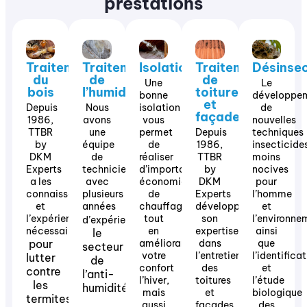
prestations
Traitement
Traitement
Isolation
Traitement
Désinsec
du
de
de
Une
Le
bois
l’humidité
toiture
bonne
développe
et
Depuis
Nous
isolation
de
façade
1986,
avons
vous
nouvelles
TTBR
une
permet
Depuis
techniques
by
équipe
de
1986,
insecticides
DKM
de
réaliser
TTBR
moins
Experts
techniciens
d’importantes
by
nocives
a les
avec
économies
DKM
pour
connaissances
plusieurs
de
Experts
l’homme
et
années
chauffage
développe
et
l’expérience
tout
dans
son
l’environne
d’expérience
nécessaires
en
expertise
ainsi
le
pour
améliorant
dans
que
secteur
votre
l’entretien
l’identifica
lutter
de
confort
des
et
contre
l’anti-
l’hiver,
toitures
l’étude
les
humidité.
mais
et
biologique
termites,
les
aussi
façades.
des