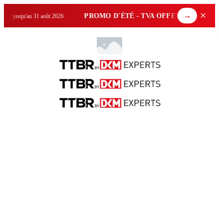
×
PROMO D'ÉTÉ - TVA OFFERTE
au 31 août 2026
sur le nettoyage toiture 