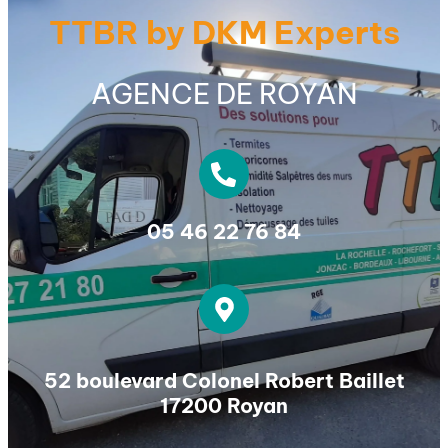
TTBR by DKM Experts
AGENCE DE ROYAN
05 46 22 76 84
52 boulevard Colonel Robert Baillet
17200 Royan