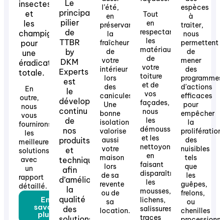
Le
insectes
l’été,
espèces
principal
et
Tout
en
à
pilier
les
en
préservant
traiter,
de
respectant
champignons,
la
nous
les
TTBR
pour
fraîcheur
permettent
matériaux
by
de
de
une
de
votre
mener
DKM
éradication
votre
intérieur
des
Experts
totale.
toiture
lors
programme
est
et de
des
d’actions
En
le
vos
canicules.
efficaces
outre,
développement
façades,
Une
pour
nous
continu
nous
bonne
empêcher
vous
de
les
isolation
la
fournirons
démoussons
nos
valorise
prolifératio
les
et les
produits
aussi
des
meilleures
nettoyons
votre
nuisibles
et
solutions
en
maison
tels
avec
techniques,
faisant
lors
que
un
afin
disparaître
de sa
les
rapport
d’améliorer
les
revente
guêpes,
détaillé.
la
mousses,
ou de
frelons,
qualité
En
lichens,
sa
ou
savoir
des
salissures,
location.
chenilles
plus
traces
solutions
processionn