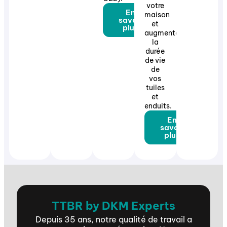
votre
En
maison
savoir
et
plus
augmente
la
durée
de vie
de
vos
tuiles
et
enduits.
En
savoir
plus
TTBR by DKM Experts
Depuis 35 ans, notre qualité de travail a