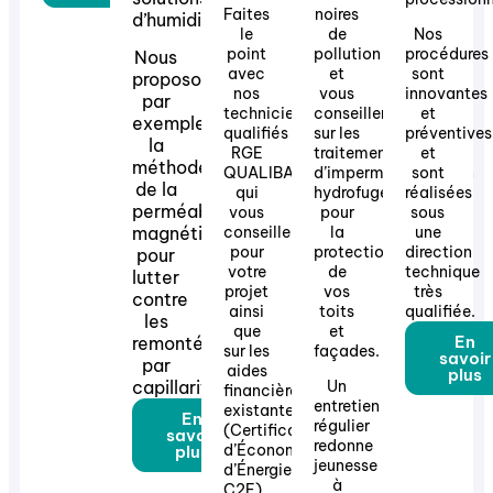
Faites
noires
d’humidité.
le
de
Nos
point
pollution
procédures
Nous
avec
et
sont
proposons
nos
vous
innovantes
par
techniciens
conseillerons
et
exemple
qualifiés
sur les
préventives
la
RGE
traitements
et
méthode
QUALIBAT
d’imperméabilisation
sont
de la
qui
hydrofuge
réalisées
perméabilité
vous
pour
sous
magnétique
conseilleront
la
une
pour
protection
direction
pour
votre
de
technique
lutter
projet
vos
très
contre
ainsi
toits
qualifiée.
les
que
et
En
remontées
sur les
façades.
savoir
par
aides
plus
capillarité.
Un
financières
entretien
existantes
En
régulier
(Certificats
savoir
redonne
d’Économie
plus
jeunesse
d’Énergie
à
C2E).