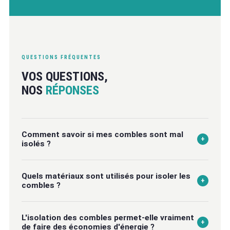
QUESTIONS FRÉQUENTES
VOS QUESTIONS,
NOS
RÉPONSES
Comment savoir si mes combles sont mal
+
isolés ?
Plusieurs signes peuvent alerter : des pièces difficiles à
Quels matériaux sont utilisés pour isoler les
chauffer en hiver, une chaleur excessive sous la toiture
+
combles ?
en été, des écarts de température dans la maison ou
des factures d'énergie qui augmentent. Un diagnostic
Selon le logement et la configuration des combles,
isolation permet de confirmer si des travaux
L'isolation des combles permet-elle vraiment
plusieurs solutions peuvent être envisagées : laine de
+
de faire des économies d'énergie ?
d'isolation des combles sont nécessaires et quelle